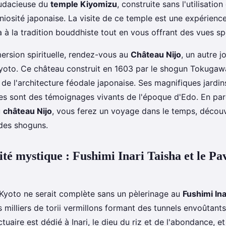
audacieuse du
temple Kiyomizu
, construite sans l'utilisation
niosité japonaise. La visite de ce temple est une expérienc
 à la tradition bouddhiste tout en vous offrant des vues sp
ersion spirituelle, rendez-vous au
Château Nijo
, un autre 
yoto. Ce château construit en 1603 par le shogun Tokugaw
de l'architecture féodale japonaise. Ses magnifiques jardins
es sont des témoignages vivants de l'époque d'Edo. En par
u
château Nijo
, vous ferez un voyage dans le temps, découv
 des shoguns.
ité mystique : Fushimi Inari Taisha et le Pa
 Kyoto ne serait complète sans un pèlerinage au
Fushimi Ina
 milliers de torii vermillons formant des tunnels envoûtants
ctuaire est dédié à Inari, le dieu du riz et de l'abondance, et