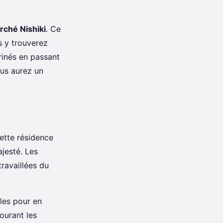
rché Nishiki
. Ce
s y trouverez
rinés en passant
ous aurez un
Cette résidence
jesté. Les
travaillées du
bles pour en
ourant les