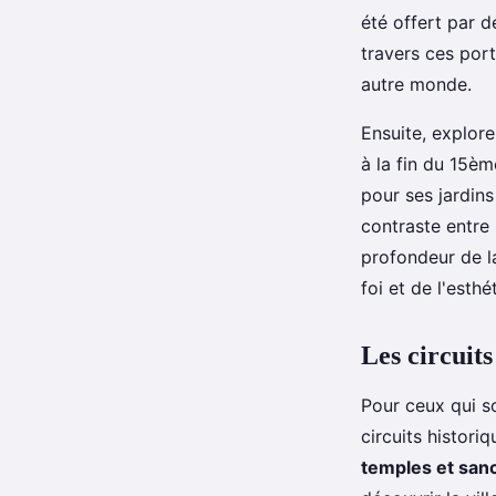
été offert par d
travers ces por
autre monde.
Ensuite, explor
à la fin du 15è
pour ses jardins
contraste entre l
profondeur de la
foi et de l'esth
Les circuit
Pour ceux qui s
circuits histori
temples et san