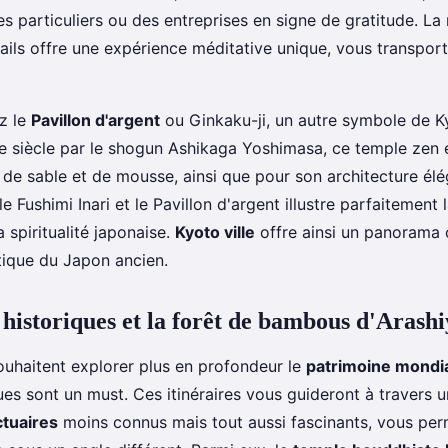
es particuliers ou des entreprises en signe de gratitude. L
tails offre une expérience méditative unique, vous transpor
ez le
Pavillon d'argent
ou Ginkaku-ji, un autre symbole de K
me siècle par le shogun Ashikaga Yoshimasa, ce temple zen
 de sable et de mousse, ainsi que pour son architecture élé
e Fushimi Inari et le Pavillon d'argent illustre parfaitement l
 spiritualité japonaise.
Kyoto ville
offre ainsi un panorama 
étique du Japon ancien.
s historiques et la forêt de bambous d'Aras
ouhaitent explorer plus en profondeur le
patrimoine mondi
ques sont un must. Ces itinéraires vous guideront à travers u
ctuaires
moins connus mais tout aussi fascinants, vous per