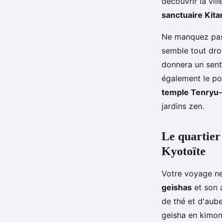
découvrir la vil
sanctuaire Kit
Ne manquez pas 
semble tout droi
donnera un sent
également le po
temple Tenryu-
jardins zen.
Le quartier
Kyotoïte
Votre voyage ne
geishas
et son 
de thé et d'aub
geisha en kimon