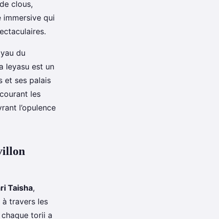
 de clous,
e immersive qui
ectaculaires.
joyau du
a Ieyasu est un
 et ses palais
courant les
rant l’opulence
villon
ri Taisha
,
 à travers les
 chaque torii a