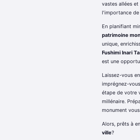
vastes allées e
l'importance de 
En planifiant mi
patrimoine mon
unique, enrichi
Fushimi Inari T
est une opportun
Laissez-vous en
imprégnez-vous 
étape de votre 
millénaire. Pré
monument vous 
Alors, prêts à e
ville
?