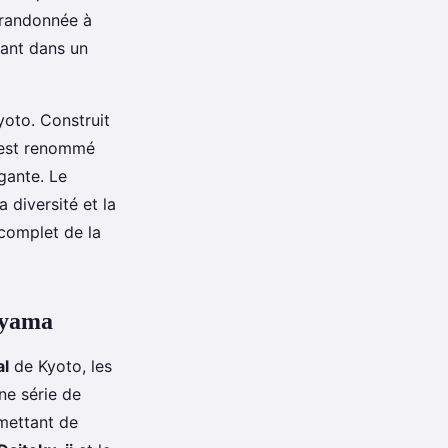
a randonnée à
tant dans un
yoto. Construit
 est renommé
gante. Le
a diversité et la
complet de la
hiyama
al
de Kyoto, les
ne série de
mettant de