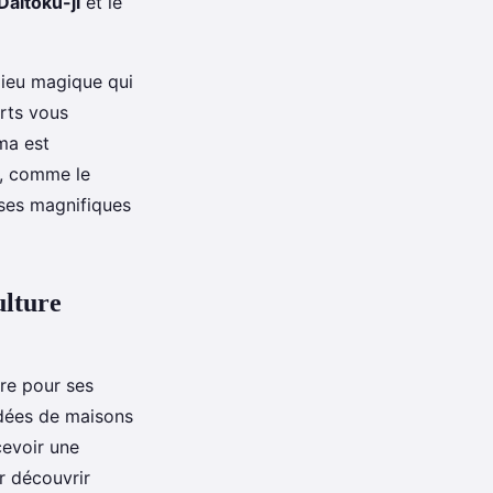
aitoku-ji
et le
 lieu magique qui
erts vous
ma est
s, comme le
 ses magnifiques
ulture
bre pour ses
rdées de maisons
cevoir une
r découvrir