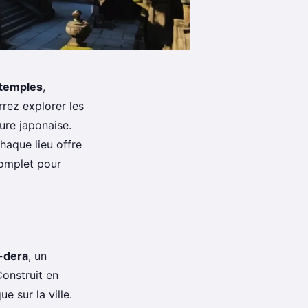
temples
,
rrez explorer les
ure japonaise.
chaque lieu offre
 complet pour
-dera
, un
onstruit en
e sur la ville.