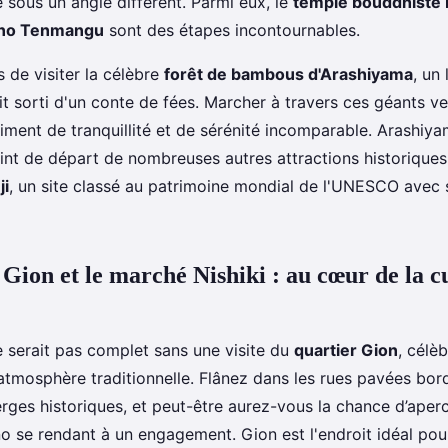
le sous un angle différent. Parmi eux, le
temple bouddhiste D
ano Tenmangu
sont des étapes incontournables.
de visiter la célèbre
forêt de bambous d'Arashiyama
, un
t sorti d'un conte de fées. Marcher à travers ces géants v
iment de tranquillité et de sérénité incomparable. Arashiya
int de départ de nombreuses autres attractions historique
ji
, un site classé au patrimoine mondial de l'UNESCO avec
 Gion et le marché Nishiki : au cœur de la c
 serait pas complet sans une visite du
quartier Gion
, célè
atmosphère traditionnelle. Flânez dans les rues pavées bo
erges historiques, et peut-être aurez-vous la chance d’aper
o se rendant à un engagement. Gion est l'endroit idéal pou