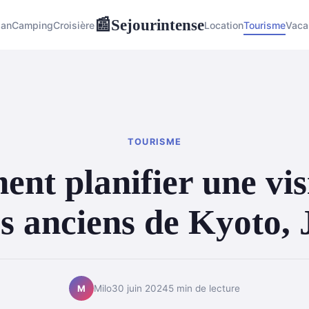
Sejourintense
📰
lan
Camping
Croisière
Location
Tourisme
Vaca
TOURISME
t planifier une vis
s anciens de Kyoto,
Milo
30 juin 2024
5 min de lecture
M