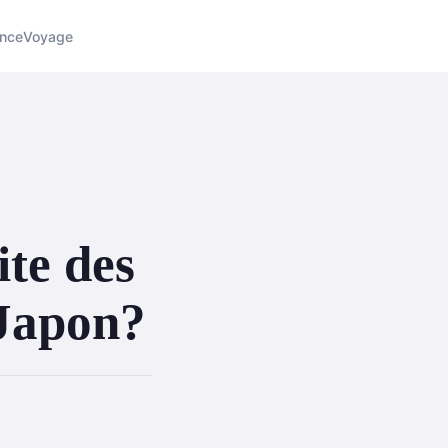
nce
Voyage
ite des
 Japon?