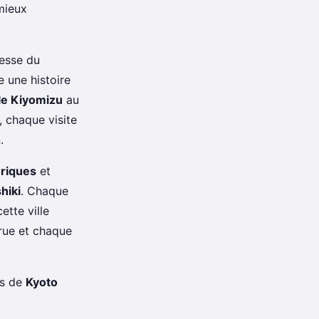
mieux
hesse du
 une histoire
e Kiyomizu
au
, chaque visite
.
oriques
et
hiki
. Chaque
tte ville
 rue et chaque
rs de
Kyoto