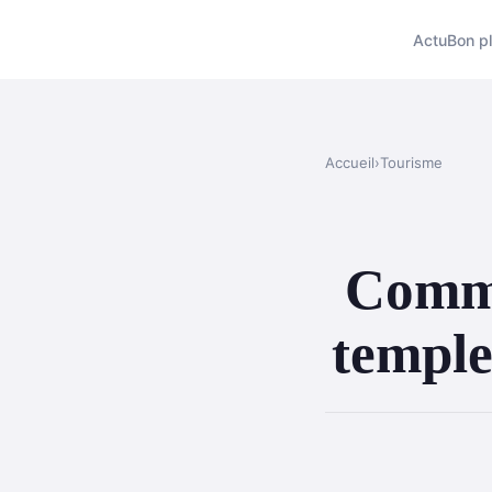
Actu
Bon p
Accueil
›
Tourisme
Commen
temple