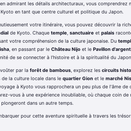
t en admirant les détails architecturaux, vous comprendrez 
Kyoto en tant que centre culturel et politique du Japon.
nutieusement votre itinéraire, vous pouvez découvrir la ric
dial
de Kyoto. Chaque
temple
,
sanctuaire
et
palais
raconte
ssant votre compréhension de la culture japonaise. Du
templ
aisha
, en passant par le
Château Nijo
et le
Pavillon d'argent
ité de se connecter à l’histoire et à la spiritualité du Japon
voûter par la
forêt de bambous
, explorez les
circuits hist
de la culture locale dans le
quartier Gion
et le
marché Nis
voyage à Kyoto vous rapprochera un peu plus de l'âme de ce
parez-vous à une expérience inoubliable, où chaque coin de
plongeront dans un autre temps.
mbarquer pour cette aventure spirituelle à travers les tréso